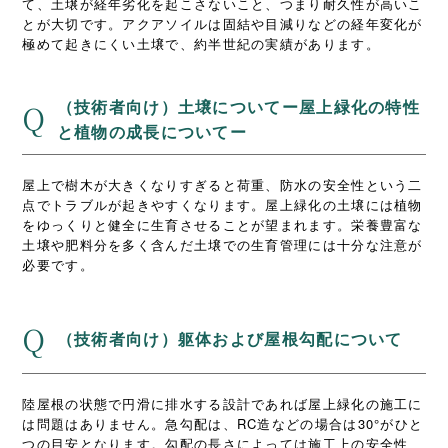
て、土壌が経年劣化を起こさないこと、つまり耐久性が高いこ
とが大切です。アクアソイルは固結や目減りなどの経年変化が
極めて起きにくい土壌で、約半世紀の実績があります。
（技術者向け）土壌についてー屋上緑化の特性
Q
と植物の成長についてー
屋上で樹木が大きくなりすぎると荷重、防水の安全性という二
点でトラブルが起きやすくなります。屋上緑化の土壌には植物
をゆっくりと健全に生育させることが望まれます。栄養豊富な
土壌や肥料分を多く含んだ土壌での生育管理には十分な注意が
必要です。
Q
（技術者向け）躯体および屋根勾配について
陸屋根の状態で円滑に排水する設計であれば屋上緑化の施工に
は問題はありません。急勾配は、RC造などの場合は30°がひと
つの目安となります。勾配の長さによっては施工上の安全性、