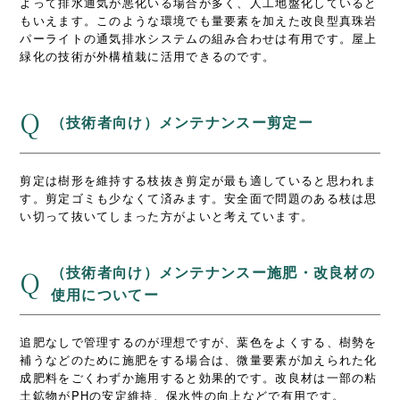
よって排水通気が悪化いる場合が多く、人工地盤化していると
もいえます。このような環境でも量要素を加えた改良型真珠岩
パーライトの通気排水システムの組み合わせは有用です。屋上
緑化の技術が外構植栽に活用できるのです。
Q
（技術者向け）メンテナンスー剪定ー
剪定は樹形を維持する枝抜き剪定が最も適していると思われま
す。剪定ゴミも少なくて済みます。安全面で問題のある枝は思
い切って抜いてしまった方がよいと考えています。
（技術者向け）メンテナンスー施肥・改良材の
Q
使用についてー
追肥なしで管理するのが理想ですが、葉色をよくする、樹勢を
補うなどのために施肥をする場合は、微量要素が加えられた化
成肥料をごくわずか施用すると効果的です。改良材は一部の粘
土鉱物がPHの安定維持、保水性の向上などで有用です。