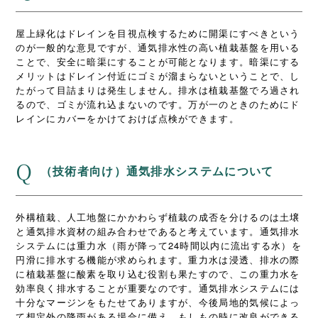
屋上緑化はドレインを目視点検するために開渠にすべきという
のが一般的な意見ですが、通気排水性の高い植栽基盤を用いる
ことで、安全に暗渠にすることが可能となります。暗渠にする
メリットはドレイン付近にゴミが溜まらないということで、し
たがって目詰まりは発生しません。排水は植栽基盤でろ過され
るので、ゴミが流れ込まないのです。万が一のときのためにド
レインにカバーをかけておけば点検ができます。
Q
（技術者向け）通気排水システムについて
外構植栽、人工地盤にかかわらず植栽の成否を分けるのは土壌
と通気排水資材の組み合わせであると考えています。通気排水
システムには重力水（雨が降って24時間以内に流出する水）を
円滑に排水する機能が求められます。重力水は浸透、排水の際
に植栽基盤に酸素を取り込む役割も果たすので、この重力水を
効率良く排水することが重要なのです。通気排水システムには
十分なマージンをもたせてありますが、今後局地的気候によっ
て想定外の降雨がある場合に備え、もしもの時に改良ができる