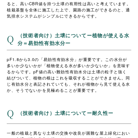
ると、高いCBR値を持つ土壌の有用性は高いと考えています。
植栽基盤を全体に施工した上で、園路の施工ができるのと、通
気排水システムがシンプルにできるからです。
（技術者向け）土壌についてー植物が使える水
Q
分＝易効性有効水分ー
pF1.8から3.0の「易効性有効水分」が重要です。この水分が
多いか少ないかが「植物使える水が多いか少ないか」を意味す
るからです。pF値の高い難効性有効水分は土壌の粒子と強く
結びついて、植物の根はこれを吸収することができません。同
じ有効水分と表記されていても、それが植物から見て使える水
か、そうでないかを見極めることが重要です。
Q
（技術者向け）土壌についてー耐久性ー
一般の植栽と異なり土壌の交換や改良が困難な屋上緑化におい