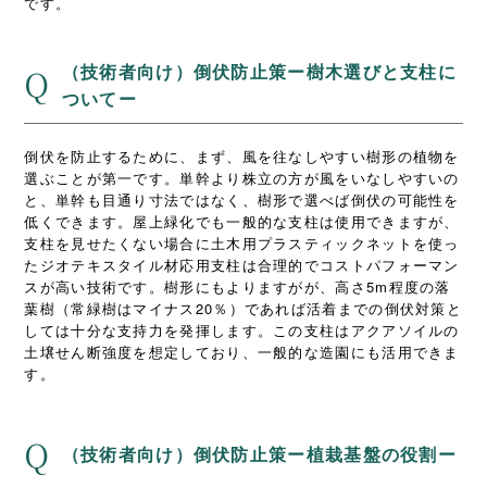
です。
（技術者向け）倒伏防止策ー樹木選びと支柱に
Q
ついてー
倒伏を防止するために、まず、風を往なしやすい樹形の植物を
選ぶことが第一です。単幹より株立の方が風をいなしやすいの
と、単幹も目通り寸法ではなく、樹形で選べば倒伏の可能性を
低くできます。屋上緑化でも一般的な支柱は使用できますが、
支柱を見せたくない場合に土木用プラスティックネットを使っ
たジオテキスタイル材応用支柱は合理的でコストパフォーマン
スが高い技術です。樹形にもよりますがが、高さ5m程度の落
葉樹（常緑樹はマイナス20％）であれば活着までの倒伏対策と
しては十分な支持力を発揮します。この支柱はアクアソイルの
土壌せん断強度を想定しており、一般的な造園にも活用できま
す。
Q
（技術者向け）倒伏防止策ー植栽基盤の役割ー