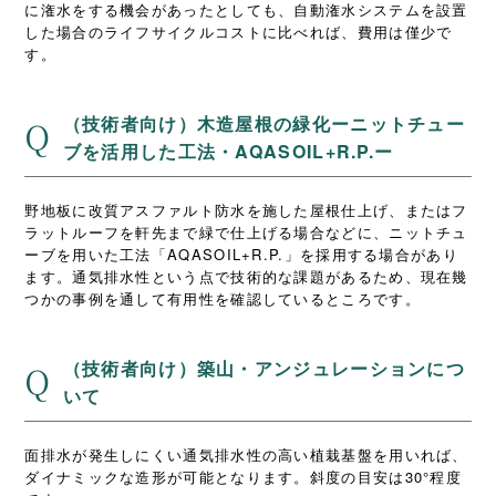
に潅水をする機会があったとしても、自動潅水システムを設置
した場合のライフサイクルコストに比べれば、費用は僅少で
す。
（技術者向け）木造屋根の緑化ーニットチュー
Q
ブを活用した工法・AQASOIL+R.P.ー
野地板に改質アスファルト防水を施した屋根仕上げ、またはフ
ラットルーフを軒先まで緑で仕上げる場合などに、ニットチュ
ーブを用いた工法「AQASOIL+R.P.」を採用する場合があり
ます。通気排水性という点で技術的な課題があるため、現在幾
つかの事例を通して有用性を確認しているところです。
（技術者向け）築山・アンジュレーションにつ
Q
いて
面排水が発生しにくい通気排水性の高い植栽基盤を用いれば、
ダイナミックな造形が可能となります。斜度の目安は30°程度