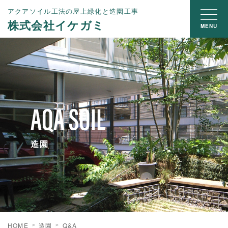
アクアソイル工法の屋上緑化と造園工事
株式会社イケガミ
MENU
AQA SOIL
造園
HOME
造園
Q&A