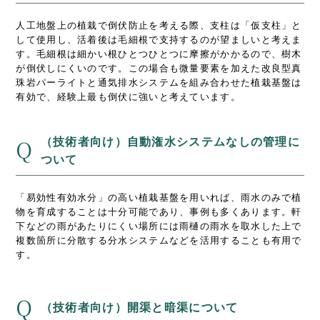
人工地盤上の植栽で倒伏防止を考える際、支柱は「仮支柱」と
して使用し、活着後は毛細根で支持するのが望ましいと考えま
す。毛細根は細かい根ひとつひとつに摩擦がかかるので、樹木
が倒伏しにくいのです。この場合も微量要素を加えた改良型真
珠岩パーライトと通気排水システムを組み合わせた植栽基盤は
有効で、経験上最も倒伏に強いと考えています。
（技術者向け）自動潅水システムなしの管理に
Q
ついて
「易効性有効水分」の高い植栽基盤を用いれば、雨水のみで植
物を育成することは十分可能であり、事例も多くあります。軒
下などの雨があたりにくい場所には雨樋の雨水を取水した上で
複数箇所に分散する分水システムなどを活用することも有用で
す。
Q
（技術者向け）開渠と暗渠について