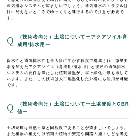
通気排水システムが望ましいでしょう。通気排水のトラブルは
目に見えないところでゆっくりと進行するので注意が必要で
す。
（技術者向け）土壌についてーアクアソイル育
Q
成用/排水用ー
保水性と通気排水性を最大限に生かす粒度で構成され、微量要
素を加えたアクアソイル（育成用/排水用）と後述の通気排水
システムの要件を満たした植栽基盤が、屋上緑化に最も適して
います。また、この技術は人工地盤化した外構にも活用が可能
です。
（技術者向け）土壌についてー土壌硬度とCBR
Q
値ー
土壌硬度は自然土壌と同程度であることが望ましいでしょう。
また植物の植え付け初期の植物の安定や園路の施工などを考え