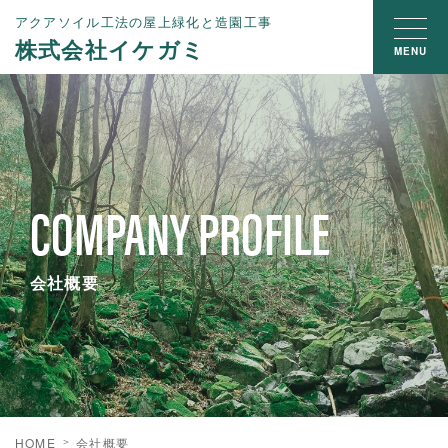
アクアソイル工法の屋上緑化と造園工事
株式会社イケガミ
MENU
COMPANY PROFILE
会社概要
HOME
会社概要