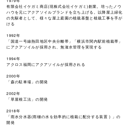
1979年
有限会社イケガミ商店(現株式会社イケガミ)創業。培ったノウ
ハウを元にアクアソイルブランドを立ち上げる。以降屋上緑化
の先駆者として、様々な屋上庭園の植栽基盤と植栽工事を手が
ける
1992年
「国道一号線熱田地区中央分離帯」「横浜市関内駅前植栽帯」
にアクアソイルが採用され、無潅水管理を実現する
1994年
アクロス福岡にアクアソイルが採用される
2000年
「森の駐車場」の開発
2002年
「草屋根工法」の開発
2018年
「雨水分水器(雨樋の水を効率的に植栽に配分する装置 ) 」の
開発