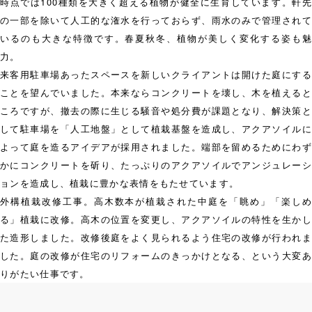
時点では100種類を大きく超える植物が健全に生育しています。軒先
の一部を除いて人工的な潅水を行っておらず、雨水のみで管理されて
いるのも大きな特徴です。春夏秋冬、植物が美しく変化する姿も魅
力。
来客用駐車場あったスペースを新しいクライアントは開けた庭にする
ことを望んでいました。本来ならコンクリートを壊し、木を植えると
ころですが、撤去の際に生じる騒音や処分費が課題となり、解決策と
して駐車場を「人工地盤」として植栽基盤を造成し、アクアソイルに
よって庭を造るアイデアが採用されました。端部を留めるためにわず
かにコンクリートを斫り、たっぷりのアクアソイルでアンジュレーシ
ョンを造成し、植栽に豊かな表情をもたせています。
外構植栽改修工事。高木数本が植栽された中庭を「眺め」「楽しめ
る」植栽に改修。高木の位置を変更し、アクアソイルの特性を生かし
た造形しました。改修後庭をよく見られるよう住宅の改修が行われま
した。庭の改修が住宅のリフォームのきっかけとなる、という大変あ
りがたい仕事です。