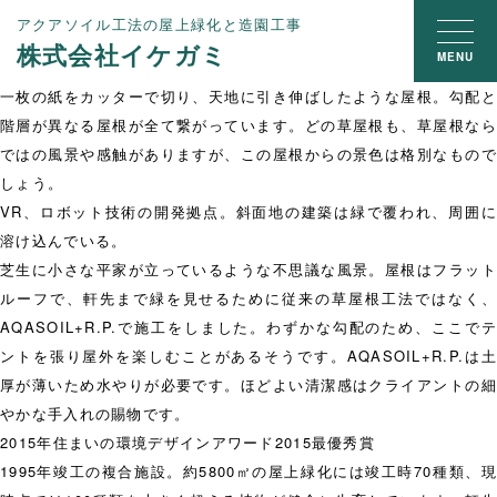
アクアソイル工法の屋上緑化と造園工事
株式会社イケガミ
MENU
一枚の紙をカッターで切り、天地に引き伸ばしたような屋根。勾配と
階層が異なる屋根が全て繋がっています。どの草屋根も、草屋根なら
ではの風景や感触がありますが、この屋根からの景色は格別なもので
しょう。
VR、ロボット技術の開発拠点。斜面地の建築は緑で覆われ、周囲に
溶け込んでいる。
芝生に小さな平家が立っているような不思議な風景。屋根はフラット
ルーフで、軒先まで緑を見せるために従来の草屋根工法ではなく、
AQASOIL+R.P.で施工をしました。わずかな勾配のため、ここでテ
ントを張り屋外を楽しむことがあるそうです。AQASOIL+R.P.は土
厚が薄いため水やりが必要です。ほどよい清潔感はクライアントの細
やかな手入れの賜物です。
2015年住まいの環境デザインアワード2015最優秀賞
1995年竣工の複合施設。約5800㎡の屋上緑化には竣工時70種類、現