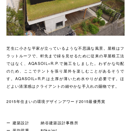
芝生に小さな平家が立っているような不思議な風景。屋根はフ
ラットルーフで、軒先まで緑を見せるために従来の草屋根工法
ではなく、AQASOIL+R.P.で施工をしました。わずかな勾配
のため、ここでテントを張り屋外を楽しむことがあるそうで
す。AQASOIL+R.P.は土厚が薄いため水やりが必要です。ほ
どよい清潔感はクライアントの細やかな手入れの賜物です。
2015年住まいの環境デザインアワード2015最優秀賞
建築設計
納谷建築設計事務所
平均荷重
80kg/m²