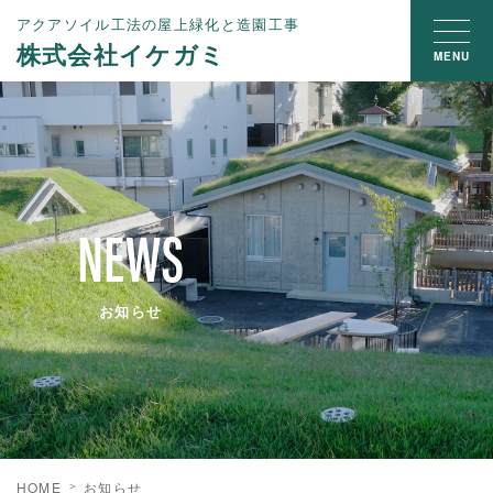
アクアソイル工法の屋上緑化と造園工事
株式会社イケガミ
MENU
NEWS
お知らせ
HOME
お知らせ